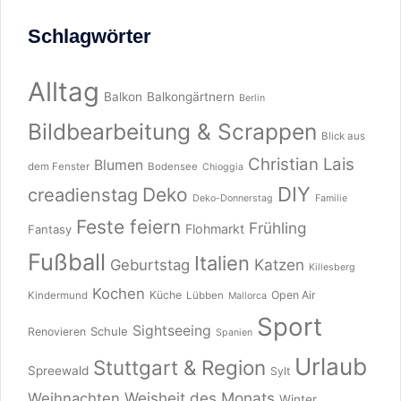
Schlagwörter
Alltag
Balkon
Balkongärtnern
Berlin
Bildbearbeitung & Scrappen
Blick aus
Christian Lais
Blumen
dem Fenster
Bodensee
Chioggia
DIY
Deko
creadienstag
Deko-Donnerstag
Familie
Feste feiern
Frühling
Flohmarkt
Fantasy
Fußball
Italien
Katzen
Geburtstag
Killesberg
Kochen
Küche
Open Air
Kindermund
Lübben
Mallorca
Sport
Sightseeing
Schule
Renovieren
Spanien
Urlaub
Stuttgart & Region
Spreewald
Sylt
Weisheit des Monats
Weihnachten
Winter