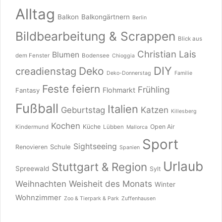
Alltag
Balkon
Balkongärtnern
Berlin
Bildbearbeitung & Scrappen
Blick aus
Christian Lais
Blumen
dem Fenster
Bodensee
Chioggia
DIY
Deko
creadienstag
Deko-Donnerstag
Familie
Feste feiern
Frühling
Flohmarkt
Fantasy
Fußball
Italien
Katzen
Geburtstag
Killesberg
Kochen
Küche
Open Air
Kindermund
Lübben
Mallorca
Sport
Sightseeing
Schule
Renovieren
Spanien
Urlaub
Stuttgart & Region
Spreewald
Sylt
Weisheit des Monats
Weihnachten
Winter
Wohnzimmer
Zoo & Tierpark & Park
Zuffenhausen