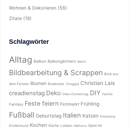
Wohnen & Dekorieren
(56)
Zitate
(19)
Schlagwörter
Alltag
Balkon
Balkongärtnern
Berlin
Bildbearbeitung & Scrappen
Blick aus
Christian Lais
Blumen
dem Fenster
Bodensee
Chioggia
DIY
Deko
creadienstag
Deko-Donnerstag
Familie
Feste feiern
Frühling
Flohmarkt
Fantasy
Fußball
Italien
Katzen
Geburtstag
Killesberg
Kochen
Küche
Open Air
Kindermund
Lübben
Mallorca