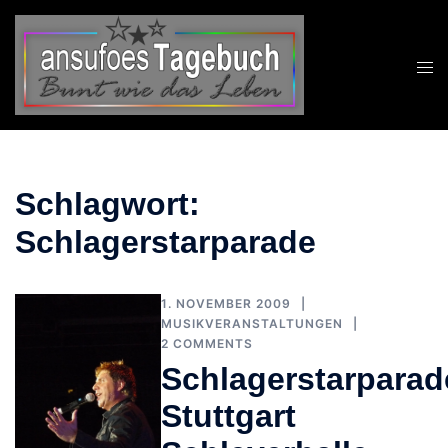
Zum
Inhalt
springen
Schlagwort:
Schlagerstarparade
1. NOVEMBER 2009
MUSIKVERANSTALTUNGEN
2 COMMENTS
Schlagerstarparad
Stuttgart